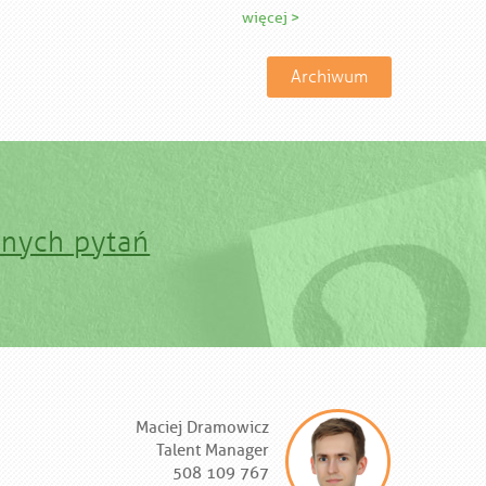
więcej >
Archiwum
anych pytań
Maciej Dramowicz
Talent Manager
508 109 767