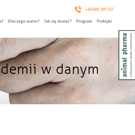
+48 508 109 767
a?
Dlaczego warto?
Jak się dostać?
Program
Praktyki
kademii w danym