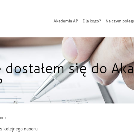
Akademia AP
Dla kogo?
Na czym poleg
e dostałem się do A
?
alej?
 kolejnego naboru.