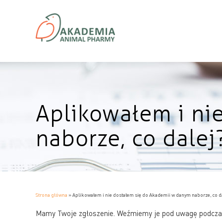
Aplikowałem i ni
naborze, co dalej
Strona główna
»
Aplikowałem i nie dostałem się do Akademii w danym naborze, co d
Mamy Twoje zgłoszenie. Weźmiemy je pod uwagę podczas