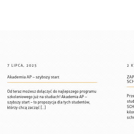
7 LIPCA, 2025
2 K
Akademia AP – szybszy start
ZAP
SC
Od teraz możesz dołączyć do najlepszego programu
Prze
szkoleniowego już na studiach! Akademia AP –
stu
szybszy start – to propozycja dla tych studentów,
SCH
którzy chcą zacząć […]
kil
schr