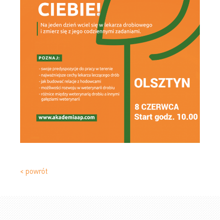
< powrót