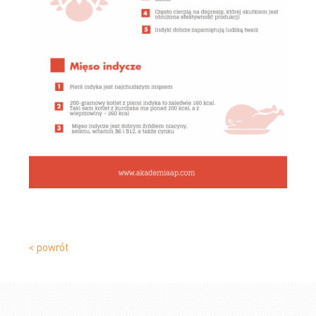
< powrót