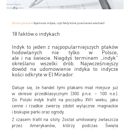
Strona główna
»
Tajemnice indyka, czyli fakty które powinieneś wiedzieć!
18 faktów o indykach
Indyk to jeden z najpopularniejszych ptaków
hodowlanych nie tylko w Polsce,
ale i na świecie. Niegdyś terminem „indyk”
określano wszelki drób. Najwcześniejszy
dowód na udomowienie indyka to indycze
kości odkryte w El Mirador.
Datuje się, że handel tymi ptakami miał miejsce już
w okresie przedklasycznym (300 p.n.e. – 100 n.e.).
Do Polski indyk trafił na początku XVII wieku, jako
cenne i rzadkie zwierzę zdobił wyłącznie magnackie
i biskupie parki oraz ogrody.
Z czasem trafił na stoły. Został umiłowany zwłaszcza
przez Amerykanów, którzy podczas Święta