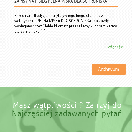
ZAPISY NA II BIEG PEŁNA MISKA DLA SCHRONISKA
Przed nami II edycja charytatywnego biegu studentów
weterynarii – PEŁNA MISKA DLA SCHRONISKA! Za każdy
wybiegany przez Ciebie kilometr przekażemy kilogram karmy
dla schroniska […]
więcej >
Archiwum
Masz wątpliwości ? Zajrzyj do
Najczęściej zadawanych pytań